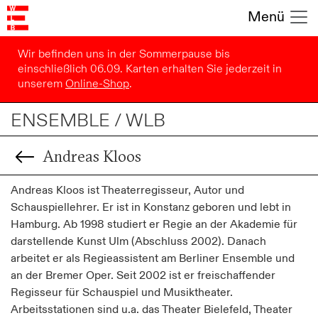
Menü
Wir befinden uns in der Sommerpause bis
einschließlich 06.09. Karten erhalten Sie jederzeit in
unserem
Online-Shop
.
ENSEMBLE / WLB
Andreas Kloos
Andreas Kloos ist Theaterregisseur, Autor und
Schauspiellehrer. Er ist in Konstanz geboren und lebt in
Hamburg. Ab 1998 studiert er Regie an der Akademie für
darstellende Kunst Ulm (Abschluss 2002). Danach
arbeitet er als Regieassistent am Berliner Ensemble und
an der Bremer Oper. Seit 2002 ist er freischaffender
Regisseur für Schauspiel und Musiktheater.
Arbeitsstationen sind u.a. das Theater Bielefeld, Theater