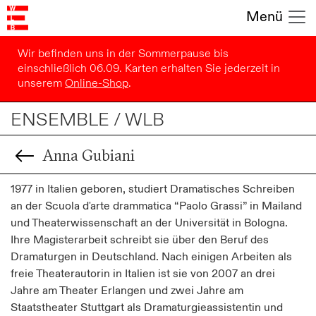
Menü
Wir befinden uns in der Sommerpause bis
einschließlich 06.09. Karten erhalten Sie jederzeit in
unserem
Online-Shop
.
ENSEMBLE / WLB
Anna Gubiani
1977 in Italien geboren, studiert Dramatisches Schreiben
an der Scuola d'arte drammatica “Paolo Grassi” in Mailand
und Theaterwissenschaft an der Universität in Bologna.
Ihre Magisterarbeit schreibt sie über den Beruf des
Dramaturgen in Deutschland. Nach einigen Arbeiten als
freie Theaterautorin in Italien ist sie von 2007 an drei
Jahre am Theater Erlangen und zwei Jahre am
Staatstheater Stuttgart als Dramaturgieassistentin und