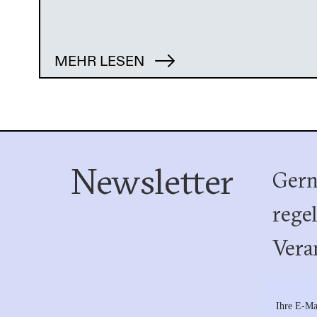
MEHR LESEN
Newsletter
Gern
rege
Vera