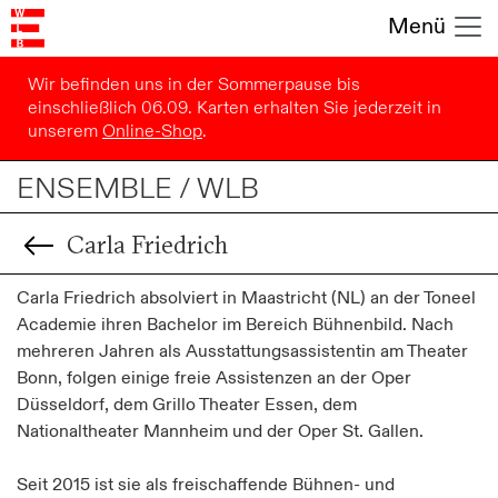
Menü
Wir befinden uns in der Sommerpause bis
einschließlich 06.09. Karten erhalten Sie jederzeit in
unserem
Online-Shop
.
ENSEMBLE / WLB
Carla Friedrich
Carla Friedrich absolviert in Maastricht (NL) an der Toneel
Academie ihren Bachelor im Bereich Bühnenbild. Nach
mehreren Jahren als Ausstattungsassistentin am Theater
Bonn, folgen einige freie Assistenzen an der Oper
Düsseldorf, dem Grillo Theater Essen, dem
Nationaltheater Mannheim und der Oper St. Gallen.
Seit 2015 ist sie als freischaffende Bühnen- und