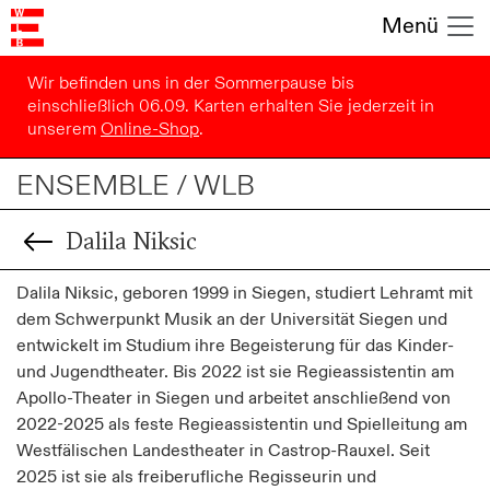
Menü
Wir befinden uns in der Sommerpause bis
einschließlich 06.09. Karten erhalten Sie jederzeit in
unserem
Online-Shop
.
ENSEMBLE / WLB
Dalila Niksic
Dalila Niksic, geboren 1999 in Siegen, studiert Lehramt mit
dem Schwerpunkt Musik an der Universität Siegen und
entwickelt im Studium ihre Begeisterung für das Kinder-
und Jugendtheater. Bis 2022 ist sie Regieassistentin am
Apollo-Theater in Siegen und arbeitet anschließend von
2022-2025 als feste Regieassistentin und Spielleitung am
Westfälischen Landestheater in Castrop-Rauxel. Seit
2025 ist sie als freiberufliche Regisseurin und