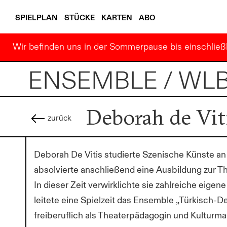
SPIELPLAN
STÜCKE
KARTEN
ABO
Wir befinden uns in der Sommerpause bis einschließl
ENSEMBLE / WL
Deborah de Vit
zurück
Deborah De Vitis studierte Szenische Künste an
absolvierte anschließend eine Ausbildung zur T
In dieser Zeit verwirklichte sie zahlreiche eige
leitete eine Spielzeit das Ensemble „Türkisch-De
freiberuflich als Theaterpädagogin und Kulturman