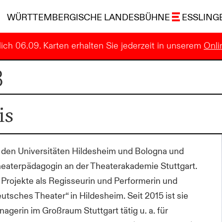
WÜRTTEMBERGISCHE LANDESBÜHNE
ESSLING
ich 06.09. Karten erhalten Sie jederzeit in unserem
Onli
B
is
 den Universitäten Hildesheim und Bologna und
heaterpädagogin an der Theaterakademie Stuttgart.
ne Projekte als Regisseurin und Performerin und
utsches Theater“ in Hildesheim. Seit 2015 ist sie
agerin im Großraum Stuttgart tätig u. a. für