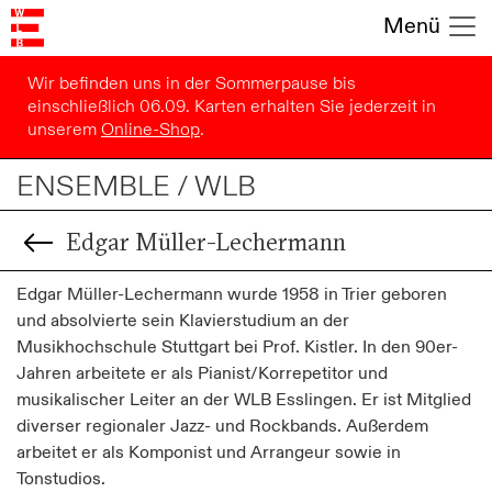
Menü
Wir befinden uns in der Sommerpause bis
einschließlich 06.09. Karten erhalten Sie jederzeit in
unserem
Online-Shop
.
ENSEMBLE / WLB
Edgar Müller-Lechermann
Edgar Müller-Lechermann wurde 1958 in Trier geboren
und absolvierte sein Klavierstudium an der
Musikhochschule Stuttgart bei Prof. Kistler. In den 90er-
Jahren arbeitete er als Pianist/Korrepetitor und
musikalischer Leiter an der WLB Esslingen. Er ist Mitglied
diverser regionaler Jazz- und Rockbands. Außerdem
arbeitet er als Komponist und Arrangeur sowie in
Tonstudios.