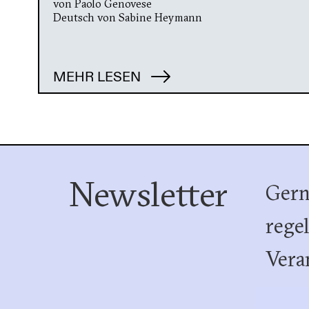
von Paolo Genovese
Deutsch von Sabine Heymann
MEHR LESEN
Newsletter
Gern
rege
Vera