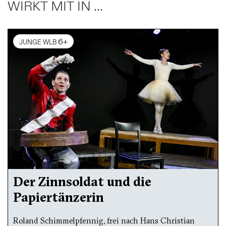
WIRKT MIT IN ...
6+
JUNGE WLB
Der Zinnsoldat und die
Papiertänzerin
Roland Schimmelpfennig, frei nach Hans Christian