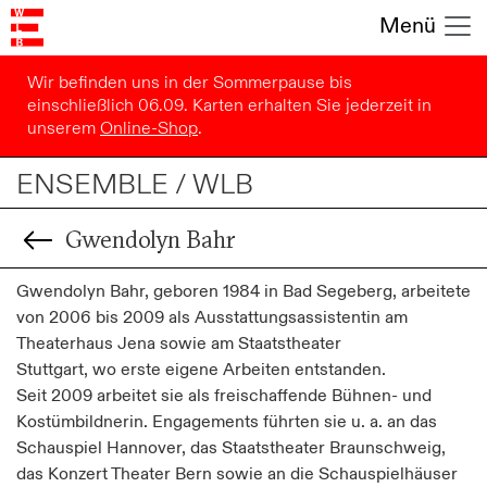
Menü
Wir befinden uns in der Sommerpause bis
einschließlich 06.09. Karten erhalten Sie jederzeit in
unserem
Online-Shop
.
ENSEMBLE / WLB
Gwendolyn Bahr
Gwendolyn Bahr, geboren 1984 in Bad Segeberg, arbeitete
von 2006 bis 2009 als Ausstattungsassistentin am
Theaterhaus Jena sowie am Staatstheater
Stuttgart, wo erste eigene Arbeiten entstanden.
Seit 2009 arbeitet sie als freischaffende Bühnen- und
Kostümbildnerin. Engagements führten sie u. a. an das
Schauspiel Hannover, das Staatstheater Braunschweig,
das Konzert Theater Bern sowie an die Schauspielhäuser