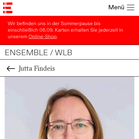
Menü
Wir befinden uns in der Sommerpause bis
einschließlich 06.09. Karten erhalten Sie jederzeit in
unserem
Online-Shop
.
ENSEMBLE / WLB
Jutta Findeis