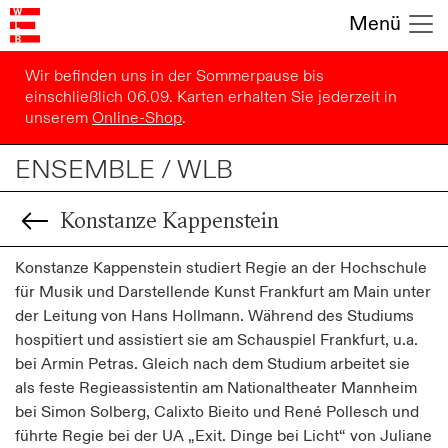
Menü
Wir befinden uns in der Sommerpause bis
einschließlich 06.09. Karten erhalten Sie jederzeit in
unserem
Online-Shop
.
ENSEMBLE / WLB
Konstanze Kappenstein
Konstanze Kappenstein studiert Regie an der Hochschule
für Musik und Darstellende Kunst Frankfurt am Main unter
der Leitung von Hans Hollmann. Während des Studiums
hospitiert und assistiert sie am Schauspiel Frankfurt, u.a.
bei Armin Petras. Gleich nach dem Studium arbeitet sie
als feste Regieassistentin am Nationaltheater Mannheim
bei Simon Solberg, Calixto Bieito und René Pollesch und
führte Regie bei der UA „Exit. Dinge bei Licht“ von Juliane