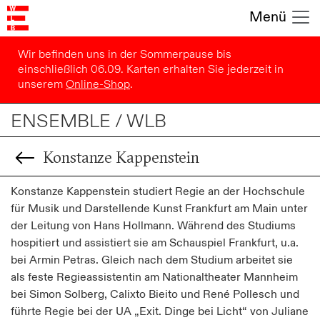
Menü
Wir befinden uns in der Sommerpause bis
einschließlich 06.09. Karten erhalten Sie jederzeit in
unserem
Online-Shop
.
ENSEMBLE / WLB
Konstanze Kappenstein
Konstanze Kappenstein studiert Regie an der Hochschule
für Musik und Darstellende Kunst Frankfurt am Main unter
der Leitung von Hans Hollmann. Während des Studiums
hospitiert und assistiert sie am Schauspiel Frankfurt, u.a.
bei Armin Petras. Gleich nach dem Studium arbeitet sie
als feste Regieassistentin am Nationaltheater Mannheim
bei Simon Solberg, Calixto Bieito und René Pollesch und
führte Regie bei der UA „Exit. Dinge bei Licht“ von Juliane