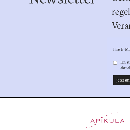
rege
Vera