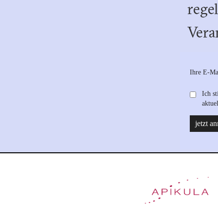
rege
Vera