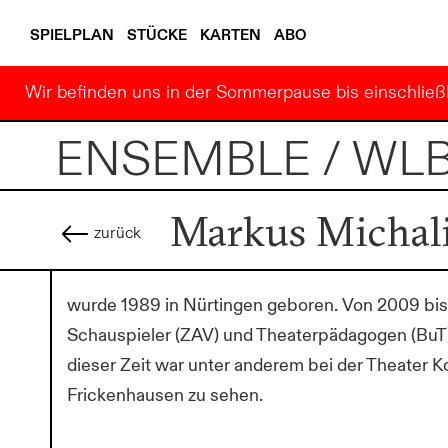
SPIELPLAN
STÜCKE
KARTEN
ABO
Wir befinden uns in der Sommerpause bis einschließl
ENSEMBLE / WL
Markus Michal
zurück
wurde 1989 in Nürtingen geboren. Von 2009 bis
Schauspieler (ZAV) und Theaterpädagogen (BuT)
dieser Zeit war unter anderem bei der Theater K
Frickenhausen zu sehen.