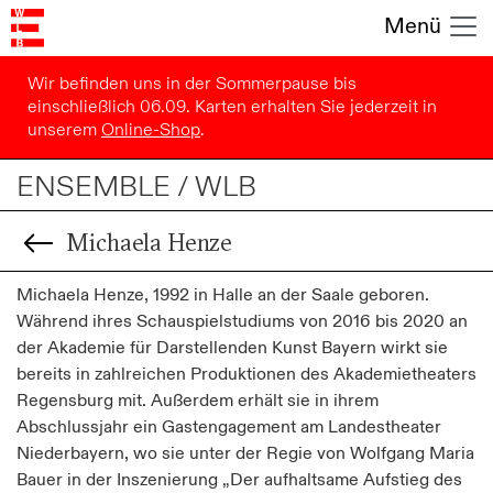
Menü
Wir befinden uns in der Sommerpause bis
einschließlich 06.09. Karten erhalten Sie jederzeit in
unserem
Online-Shop
.
ENSEMBLE / WLB
Michaela Henze
Michaela Henze, 1992 in Halle an der Saale geboren.
Während ihres Schauspielstudiums von 2016 bis 2020 an
der Akademie für Darstellenden Kunst Bayern wirkt sie
bereits in zahlreichen Produktionen des Akademietheaters
Regensburg mit. Außerdem erhält sie in ihrem
Abschlussjahr ein Gastengagement am Landestheater
Niederbayern, wo sie unter der Regie von Wolfgang Maria
Bauer in der Inszenierung „Der aufhaltsame Aufstieg des