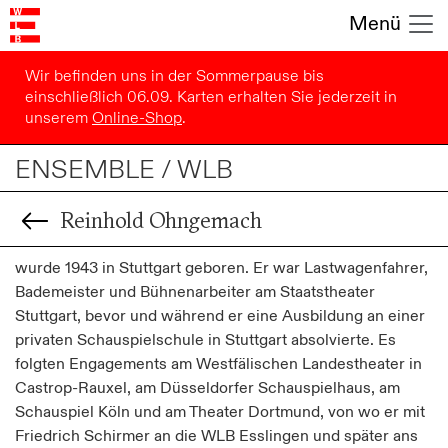
Menü
Wir befinden uns in der Sommerpause bis
einschließlich 06.09. Karten erhalten Sie jederzeit in
unserem
Online-Shop
.
ENSEMBLE / WLB
Reinhold Ohngemach
wurde 1943 in Stuttgart geboren. Er war Lastwagenfahrer,
Bademeister und Bühnenarbeiter am Staatstheater
Stuttgart, bevor und während er eine Ausbildung an einer
privaten Schauspielschule in Stuttgart absolvierte. Es
folgten Engagements am Westfälischen Landestheater in
Castrop-Rauxel, am Düsseldorfer Schauspielhaus, am
Schauspiel Köln und am Theater Dortmund, von wo er mit
Friedrich Schirmer an die WLB Esslingen und später ans