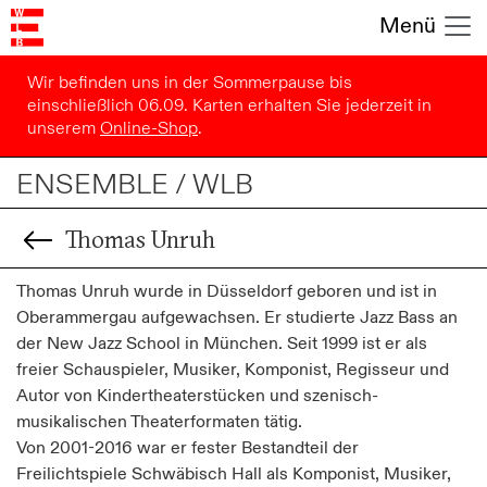
Menü
Wir befinden uns in der Sommerpause bis
einschließlich 06.09. Karten erhalten Sie jederzeit in
unserem
Online-Shop
.
ENSEMBLE / WLB
Thomas Unruh
Thomas Unruh wurde in Düsseldorf geboren und ist in
Oberammergau aufgewachsen. Er studierte Jazz Bass an
der New Jazz School in München. Seit 1999 ist er als
freier Schauspieler, Musiker, Komponist, Regisseur und
Autor von Kindertheaterstücken und szenisch-
musikalischen Theaterformaten tätig.
Von 2001-2016 war er fester Bestandteil der
Freilichtspiele Schwäbisch Hall als Komponist, Musiker,