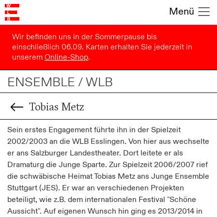
Menü
Wir befinden uns in der Sommerpause bis
einschließlich 06.09. Karten erhalten Sie jederzeit in
unserem
Online-Shop
.
ENSEMBLE / WLB
Tobias Metz
Sein erstes Engagement führte ihn in der Spielzeit
2002/2003 an die WLB Esslingen. Von hier aus wechselte
er ans Salzburger Landestheater. Dort leitete er als
Dramaturg die Junge Sparte. Zur Spielzeit 2006/2007 rief
die schwäbische Heimat Tobias Metz ans Junge Ensemble
Stuttgart (JES). Er war an verschiedenen Projekten
beteiligt, wie z.B. dem internationalen Festival "Schöne
Aussicht". Auf eigenen Wunsch hin ging es 2013/2014 in