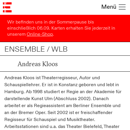
Menü
Wir befinden uns in der Sommerpause bis
einschließlich 06.09. Karten erhalten Sie jederzeit in
unserem
Online-Shop
.
ENSEMBLE / WLB
Andreas Kloos
Andreas Kloos ist Theaterregisseur, Autor und
Schauspiellehrer. Er ist in Konstanz geboren und lebt in
Hamburg. Ab 1998 studiert er Regie an der Akademie für
darstellende Kunst Ulm (Abschluss 2002). Danach
arbeitet er als Regieassistent am Berliner Ensemble und
an der Bremer Oper. Seit 2002 ist er freischaffender
Regisseur für Schauspiel und Musiktheater.
Arbeitsstationen sind u.a. das Theater Bielefeld, Theater