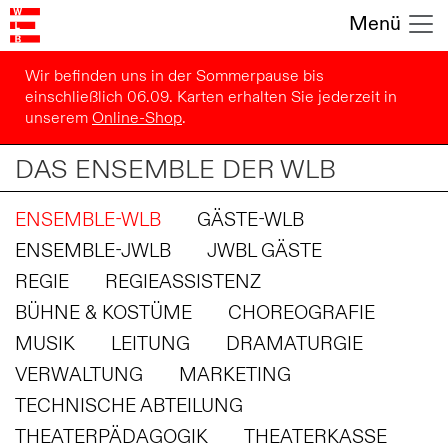
Menü
Wir befinden uns in der Sommerpause bis
einschließlich 06.09. Karten erhalten Sie jederzeit in
unserem
Online-Shop
.
DAS ENSEMBLE DER WLB
ENSEMBLE-WLB
GÄSTE-WLB
ENSEMBLE-JWLB
JWBL GÄSTE
REGIE
REGIEASSISTENZ
BÜHNE & KOSTÜME
CHOREOGRAFIE
MUSIK
LEITUNG
DRAMATURGIE
VERWALTUNG
MARKETING
TECHNISCHE ABTEILUNG
THEATERPÄDAGOGIK
THEATERKASSE