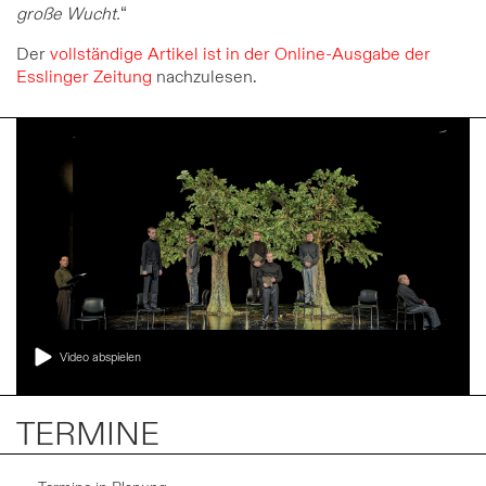
große Wucht.
“
Der
vollständige Artikel ist in der Online-Ausgabe der
Esslinger Zeitung
nachzulesen.
Video abspielen
TERMINE