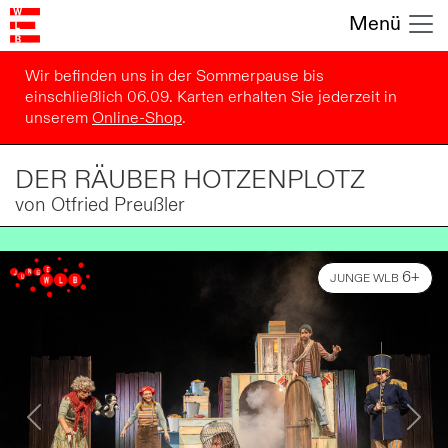
Menü
Wir befinden uns in der Sommerpause bis
einschließlich 06.09. Karten erhalten Sie jederzeit in
unserem
Online-Shop
.
DER RÄUBER HOTZENPLOTZ
von Otfried Preußler
6+
JUNGE WLB
Previous
Next