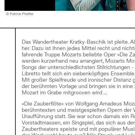
© Patrick Pfeiffer
Das Wandertheater Kratky-Baschik ist pleite. A
her. Dazu ist ihnen jedes Mittel recht und nicht
fahrende Truppe Mozarts beliebte Oper »Die Za
werden kurzerhand neu arrangiert, Mozarts Mot
Songs der unterschiedlichsten Stilrichtungen 
Libretto teilt sich ein siebenköpfiges Ensembl
Mit großer Spielfreude und ironischer Distanz 
der berühmten Vorlage und bringen sie in eine
Mozart im Grabe mitgrooven wird ...
»Die Zauberflöte« von Wolfgang Amadeus Mozar
berühmtesten und meistgespielten Opern der We
Uraufführung statt. Sie war schon damals ein Re
Vorstadtmassen, ein Singspiel, das sich aus der
Zaubertheaters speiste und mit populärer Musi