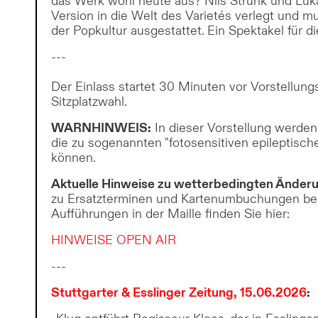
das Werk wohl heute aus? Nils Strunk und Luk
Version in die Welt des Varietés verlegt und mus
der Popkultur ausgestattet. Ein Spektakel für di
---
Der Einlass startet 30 Minuten vor Vorstellungsb
Sitzplatzwahl.
WARNHINWEIS:
In dieser Vorstellung werden
die zu sogenannten "fotosensitiven epileptisch
können.
Aktuelle Hinweise zu wetterbedingten Änder
zu Ersatzterminen und Kartenumbuchungen bei
Aufführungen in der Maille finden Sie hier:
HINWEISE OPEN AIR
---
Stuttgarter & Esslinger Zeitung, 15.06.2026
: