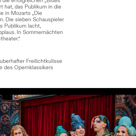
n die erfolgreichen „Blues
t hat, das Publikum in die
e in Mozarts „Die
en. Die sieben Schauspieler
s Publikum lacht,
pplaus. In Sommernächten
theater.“
berhafter Freilichtkulisse
te des Opernklassikers