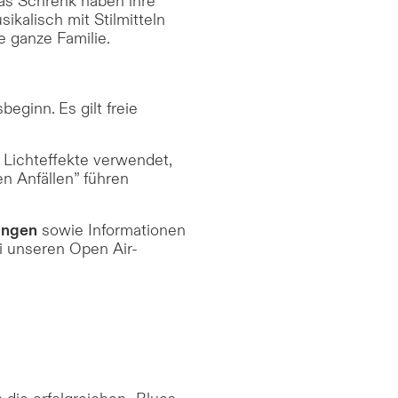
as Schrenk haben ihre
ikalisch mit Stilmitteln
e ganze Familie.
eginn. Es gilt freie
 Lichteffekte verwendet,
en Anfällen” führen
ungen
sowie Informationen
 unseren Open Air-