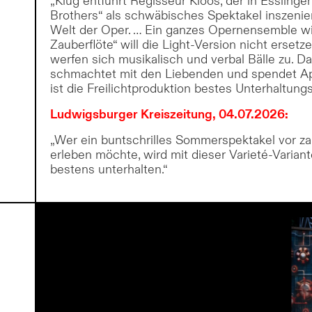
„Klug entführt Regisseur Kloos, der in Esslinge
Brothers“ als schwäbisches Spektakel inszenier
Welt der Oper. … Ein ganzes Opernensemble wi
Zauberflöte“ will die Light-Version nicht ersetz
werfen sich musikalisch und verbal Bälle zu. Da
schmachtet mit den Liebenden und spendet A
ist die Freilichtproduktion bestes Unterhaltungs
Ludwigsburger Kreiszeitung, 04.07.2026:
„Wer ein buntschrilles Sommerspektakel vor zau
erleben möchte, wird mit dieser Varieté-Varian
bestens unterhalten.“