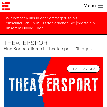
Menü
Wir befinden uns in der Sommerpause bis
einschließlich 06.09. Karten erhalten Sie jederzeit in
unserem
Online-Shop
.
THEATERSPORT
Eine Kooperation mit Theatersport Tübingen
THEATER*AKTIVITÄT