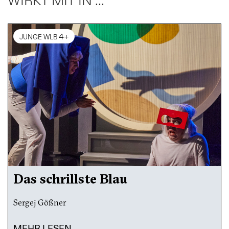
WIRKT MIT IN ...
4+
JUNGE WLB
Das schrillste Blau
Sergej Gößner
MEHR LESEN