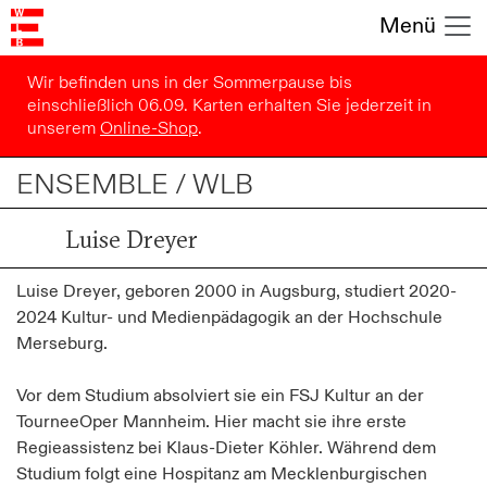
Menü
Wir befinden uns in der Sommerpause bis
einschließlich 06.09. Karten erhalten Sie jederzeit in
unserem
Online-Shop
.
ENSEMBLE / WLB
Luise Dreyer
Luise Dreyer, geboren 2000 in Augsburg, studiert 2020-
2024 Kultur- und Medienpädagogik an der Hochschule
Merseburg.
Vor dem Studium absolviert sie ein FSJ Kultur an der
TourneeOper Mannheim. Hier macht sie ihre erste
Regieassistenz bei Klaus-Dieter Köhler. Während dem
Studium folgt eine Hospitanz am Mecklenburgischen