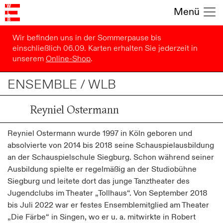
Menü
Wir befinden uns in der Sommerpause bis
einschließlich 06.09. Karten erhalten Sie jederzeit in
unserem
Online-Shop
.
ENSEMBLE / WLB
Reyniel Ostermann
Reyniel Ostermann wurde 1997 in Köln geboren und
absolvierte von 2014 bis 2018 seine Schauspielausbildung
an der Schauspielschule Siegburg. Schon während seiner
Ausbildung spielte er regelmäßig an der Studiobühne
Siegburg und leitete dort das junge Tanztheater des
Jugendclubs im Theater „Tollhaus“. Von September 2018
bis Juli 2022 war er festes Ensemblemitglied am Theater
„Die Färbe“ in Singen, wo er u. a. mitwirkte in Robert