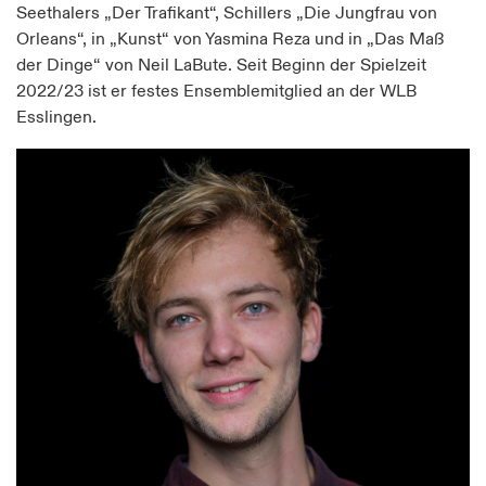
Seethalers „Der Trafikant“, Schillers „Die Jungfrau von
Orleans“, in „Kunst“ von Yasmina Reza und in „Das Maß
der Dinge“ von Neil LaBute. Seit Beginn der Spielzeit
2022/23 ist er festes Ensemblemitglied an der WLB
Esslingen.